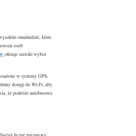
wysokim standardzie, które
rzewozu osób
ów
oferuje szeroki wybór
posażone w systemy GPS,
płatny dostęp do Wi-Fi, aby
awia, że podróże autobusowe
ociaż liczne inicjatywy