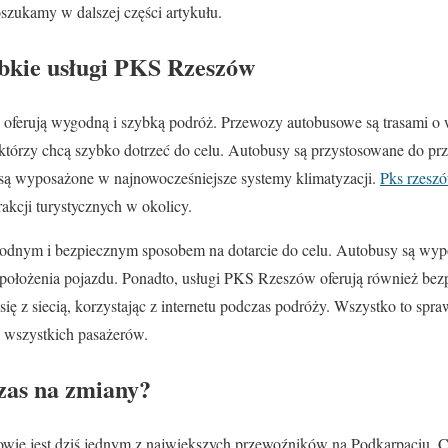
szukamy w dalszej części artykułu.
bkie usługi PKS Rzeszów
 oferują wygodną i szybką podróż. Przewozy autobusowe są trasami o 
 którzy chcą szybko dotrzeć do celu. Autobusy są przystosowane do p
 są wyposażone w najnowocześniejsze systemy klimatyzacji.
Pks rzesz
rakcji turystycznych w okolicy.
odnym i bezpiecznym sposobem na dotarcie do celu. Autobusy są wy
 położenia pojazdu. Ponadto, usługi PKS Rzeszów oferują również bez
się z siecią, korzystając z internetu podczas podróży. Wszystko to spr
a wszystkich pasażerów.
zas na zmiany?
wie jest dziś jednym z największych przewoźników na Podkarpaciu. Ch