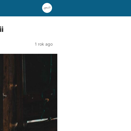
i
1 rok ago