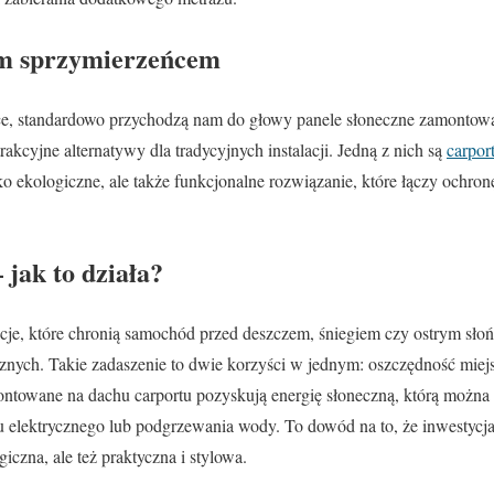
im sprzymierzeńcem
ce, standardowo przychodzą nam do głowy panele słoneczne zamontow
rakcyjne alternatywy dla tradycyjnych instalacji. Jedną z nich są
carpor
ko ekologiczne, ale także funkcjonalne rozwiązanie, które łączy ochro
 jak to działa?
kcje, które chronią samochód przed deszczem, śniegiem czy ostrym sło
cznych. Takie zadaszenie to dwie korzyści w jednym: oszczędność mie
ntowane na dachu carportu pozyskują energię słoneczną, którą można 
elektrycznego lub podgrzewania wody. To dowód na to, że inwestycja
iczna, ale też praktyczna i stylowa.