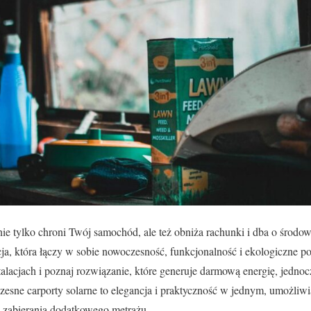
nie tylko chroni Twój samochód, ale też obniża rachunki i dba o środo
cja, która łączy w sobie nowoczesność, funkcjonalność i ekologiczne p
alacjach i poznaj rozwiązanie, które generuje darmową energię, jednocz
sne carporty solarne to elegancja i praktyczność w jednym, umożliwi
i zabierania dodatkowego metrażu.