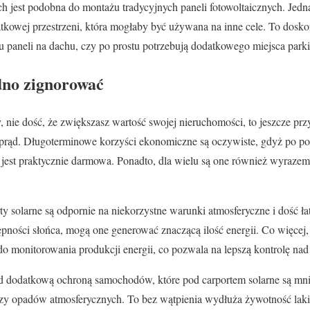
ych jest podobna do montażu tradycyjnych paneli fotowoltaicznych. Jedn
atkowej przestrzeni, która mogłaby być używana na inne cele. To doskon
u paneli na dachu, czy po prostu potrzebują dodatkowego miejsca par
udno zignorować
, nie dość, że zwiększasz wartość swojej nieruchomości, to jeszcze prz
 prąd. Długoterminowe korzyści ekonomiczne są oczywiste, gdyż po 
na jest praktycznie darmowa. Ponadto, dla wielu są one również wyraze
y solarne są odpornie na niekorzystne warunki atmosferyczne i dość 
tępności słońca, mogą one generować znaczącą ilość energii. Co więcej
o monitorowania produkcji energii, co pozwala na lepszą kontrolę na
 dodatkową ochroną samochodów, które pod carportem solarne są mnie
y opadów atmosferycznych. To bez wątpienia wydłuża żywotność laki