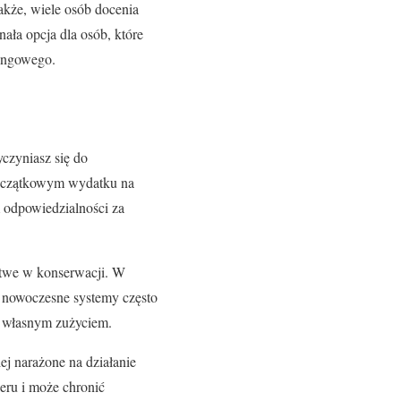
akże, wiele osób docenia
ała opcja dla osób, które
kingowego.
yczyniasz się do
początkowym wydatku na
m odpowiedzialności za
łatwe w konserwacji. W
, nowoczesne systemy często
d własnym zużyciem.
j narażone na działanie
eru i może chronić