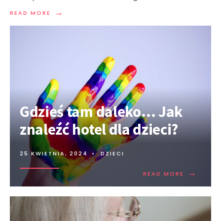
→
READ MORE
Gdzieś tam daleko… Jak
znaleźć hotel dla dzieci?
25 KWIETNIA, 2024
•
DZIECI
→
READ MORE