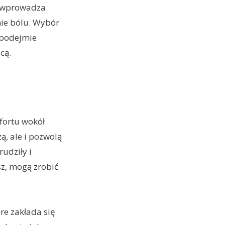
, wprowadza
nie bólu. Wybór
 podejmie
cą.
fortu wokół
ą, ale i pozwolą
udziły i
sz, mogą zrobić
óre zakłada się