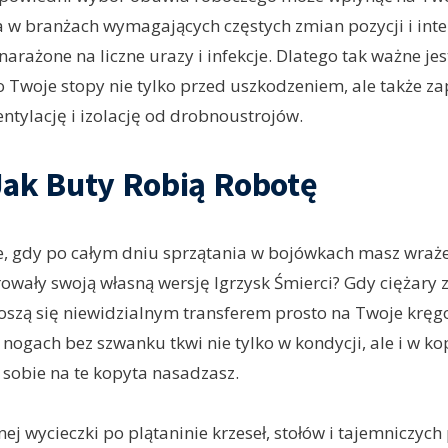
a w branżach wymagających częstych zmian pozycji i in
narażone na liczne urazy i infekcje. Dlatego tak ważne je
o Twoje stopy nie tylko przed uszkodzeniem, ale także z
tylację i izolację od drobnoustrojów.
Jak Buty Robią Robotę
e, gdy po całym dniu sprzątania w bojówkach masz wraże
owały swoją własną wersję Igrzysk Śmierci? Gdy ciężary
szą się niewidzialnym transferem prosto na Twoje kręgo
 nogach bez szwanku tkwi nie tylko w kondycji, ale i w ko
o sobie na te kopyta nasadzasz.
ej wycieczki po plątaninie krzeseł, stołów i tajemniczyc