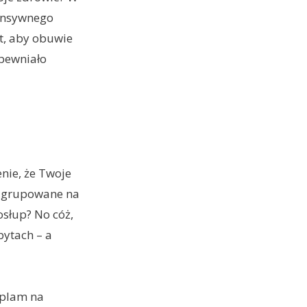
tensywnego
st, aby obuwie
apewniało
nie, że Twoje
 zgrupowane na
słup? No cóż,
pytach – a
h plam na