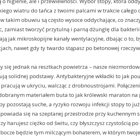
ą o higienie, ale i przewiewności. Wybór stopy, która oddy
kiego wiatru do tańca z twoimi palcami w trakcie całego 
 w takim obuwiu są często wysoce oddychające, co znaczy,
c, zamiast tworzyć przytulną i parną dżunglę dla bakterii
ają jak mikroskopijne kanały wentylacyjne, dbając o to, b
cjach, nawet gdy ty twardo stąpasz po betonowej rzeczywi
y się jednak na resztkach powietrza – nasze niezmordow
ją solidnej podstawy. Antybakteryjne wkładki to jak po
 pracują w ukryciu, walcząc z drobnoustrojami. Połączeni
dobranym materiałem buta to jak królewski maraton na 
py pozostają suche, a ryzyko rozwoju infekcji stopy to ju
opowiada się na szeptanej przestrodze przy kuchennym st
zy harujesz ciężko od świtu, czy błyszczysz czystością po
obocze będzie tym milczącym bohaterem, w którym twoj