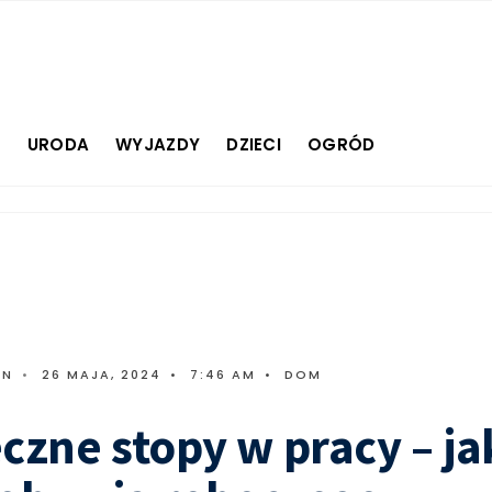
E
URODA
WYJAZDY
DZIECI
OGRÓD
IN
•
26 MAJA, 2024
•
7:46 AM
•
DOM
czne stopy w pracy – ja