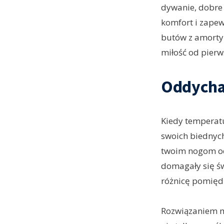
dywanie, dobre
komfort i zapew
butów z amortyz
miłość od pierw
Oddycha
Kiedy temperat
swoich biednych
twoim nogom ode
domagały się św
różnicę pomięd
Rozwiązaniem m