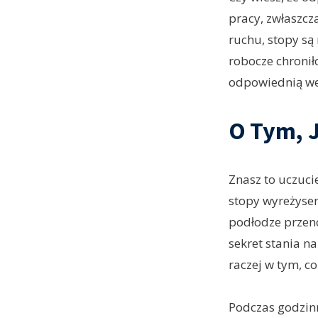
pracy, zwłaszcz
ruchu, stopy są 
robocze chronił
odpowiednią wen
O Tym, 
Znasz to uczuci
stopy wyreżyser
podłodze przeno
sekret stania na
raczej w tym, c
Podczas godzinn