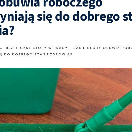
 obuwia roboczego
yniają się do dobrego s
ia?
BEZPIECZNE STOPY W PRACY – JAKIE CECHY OBUWIA RO
IĘ DO DOBREGO STANU ZDROWIA?