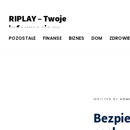
RIPLAY – Twoje
informacje w
jednym miejscu
POZOSTAŁE
FINANSE
BIZNES
DOM
ZDROWI
WRITTEN BY
ADM
Bezpie