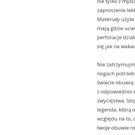
nie tylko z myśl
zaproszenie lek
Materiały użyte
mają gdzie ucie
perforacje dział
się jak na waka
Nie zatrzymujm
nogach potrzebu
świecie obuwia;
z odpowiednio 
zwycięstwa. Sto
legenda, którą 
względu na to, c
twoje obuwie r