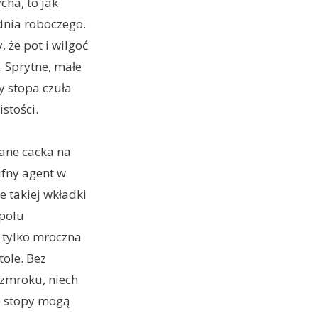
cha, to jak
dnia roboczego.
 że pot i wilgoć
. Sprytne, małe
y stopa czuła
stości.
ane cacka na
ufny agent w
e takiej wkładki
polu
ż tylko mroczna
ole. Bez
 zmroku, niech
e stopy mogą