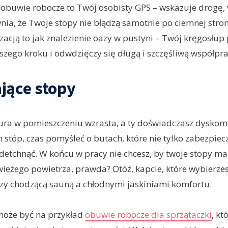
 obuwie robocze to Twój osobisty GPS – wskazuje drogę
nia, że Twoje stopy nie błądzą samotnie po ciemnej stro
acją to jak znalezienie oazy w pustyni – Twój kręgosłup
szego kroku i odwdzięczy się długą i szczęśliwą współpra
jące stopy
ura w pomieszczeniu wzrasta, a ty doświadczasz dyskom
 stóp, czas pomyśleć o butach, które nie tylko zabezpiecz
tchnąć. W końcu w pracy nie chcesz, by twoje stopy mar
ieżego powietrza, prawda? Otóż, kapcie, które wybierze
zy chodzącą sauną a chłodnymi jaskiniami komfortu.
oże być na przykład
obuwie robocze dla sprzątaczki
, kt