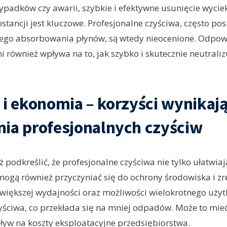
adków czy awarii, szybkie i efektywne usunięcie wycie
stancji jest kluczowe. Profesjonalne czyściwa, często po
iego absorbowania płynów, są wtedy nieocenione. Odpow
i również wpływa na to, jak szybko i skutecznie neutrali
 i ekonomia – korzyści wynikają
ia profesjonalnych czyściw
podkreślić, że profesjonalne czyściwa nie tylko ułatwiaj
 mogą również przyczyniać się do ochrony środowiska i 
 większej wydajności oraz możliwości wielokrotnego użytk
ściwa, co przekłada się na mniej odpadów. Może to mie
yw na koszty eksploatacyjne przedsiębiorstwa.