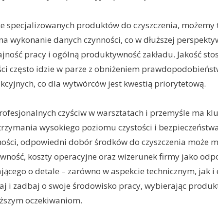
e specjalizowanych produktów do czyszczenia, możemy t
na wykonanie danych czynności, co w dłuższej perspekty
jność pracy i ogólną produktywność zakładu. Jakość st
ci często idzie w parze z obniżeniem prawdopodobieństw
cyjnych, co dla wytwórców jest kwestią priorytetową.
rofesjonalnych czyściw w warsztatach i przemyśle ma kl
trzymania wysokiego poziomu czystości i bezpieczeństwa
lności, odpowiedni dobór środków do czyszczenia może m
wność, koszty operacyjne oraz wizerunek firmy jako od
ącego o detale – zarówno w aspekcie technicznym, jak i
iaj i zadbaj o swoje środowisko pracy, wybierając produkt
yższym oczekiwaniom.