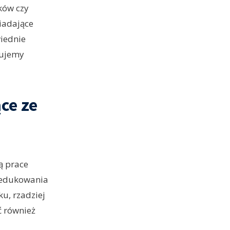
ków czy
siadające
iednie
zujemy
ce ze
ą prace
zredukowania
u, rzadziej
ć również