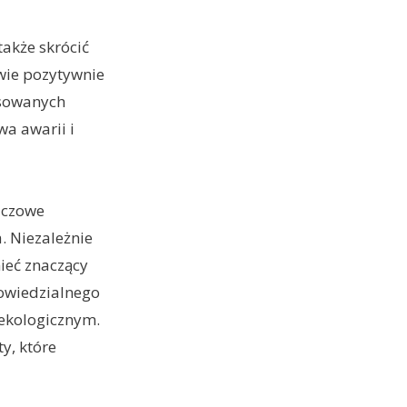
akże skrócić
wie pozytywnie
osowanych
a awarii i
uczowe
. Niezależnie
ieć znaczący
powiedzialnego
 ekologicznym.
y, które