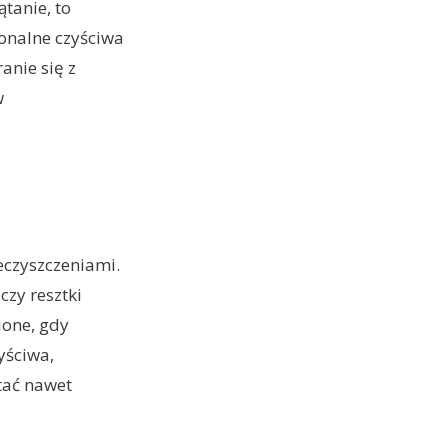
tanie, to
jonalne czyściwa
anie się z
w
eczyszczeniami.
czy resztki
ione, gdy
yściwa,
tać nawet