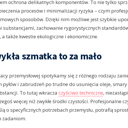
em ochrona delikatnych komponentów. To nie tylko sprzą
pieczenia procesów i minimalizacji ryzyka – czym profes
omowych sposobów. Dzięki nim możliwe jest szybkie upor
i substancjami, zachowanie rygorystycznych standardó
 a także kwestie ekologiczne i ekonomiczne.
ykła szmatka to za mało
acy przemysłowej spotykamy się z różnego rodzaju zani
 pyłów i zabrudzeń po trudne do usunięcia oleje, smary 
stancji. To tutaj wkracza
czyściwo techniczne
, niezastąp
egoś więcej niż zwykłe środki czystości. Profesjonalne cz
lą o specyficznych potrzebach przemysłu, potrafią spros
m zadaniom.