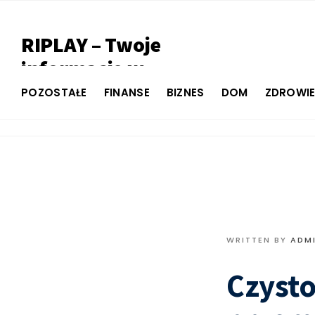
RIPLAY – Twoje
informacje w
jednym miejscu
POZOSTAŁE
FINANSE
BIZNES
DOM
ZDROWI
WRITTEN BY
ADM
Czysto