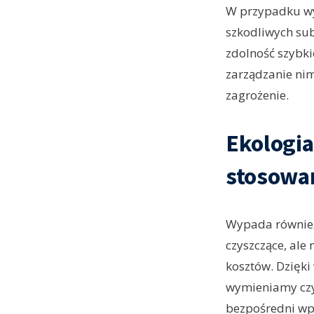
W przypadku wyp
szkodliwych sub
zdolność szybk
zarządzanie nim
zagrożenie.
Ekologia
stosowan
Wypada również 
czyszczące, ale
kosztów. Dzięki
wymieniamy czy
bezpośredni wpł