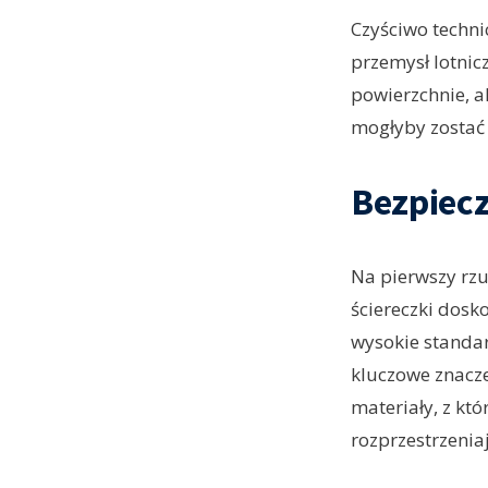
Czyściwo techni
przemysł lotnicz
powierzchnie, 
mogłyby zostać 
Bezpiec
Na pierwszy rzu
ściereczki dosk
wysokie standa
kluczowe znacze
materiały, z kt
rozprzestrzenia