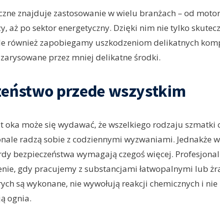
czne znajduje zastosowanie w wielu branżach – od motory
y, aż po sektor energetyczny. Dzięki nim nie tylko skutec
ale również zapobiegamy uszkodzeniom delikatnych kom
zarysowane przez mniej delikatne środki.
zeństwo przede wszystkim
t oka może się wydawać, że wszelkiego rodzaju szmatki 
onale radzą sobie z codziennymi wyzwaniami. Jednakże 
rdy bezpieczeństwa wymagają czegoś więcej. Profesjona
nie, gdy pracujemy z substancjami łatwopalnymi lub żr
órych są wykonane, nie wywołują reakcji chemicznych i nie
ją ognia.