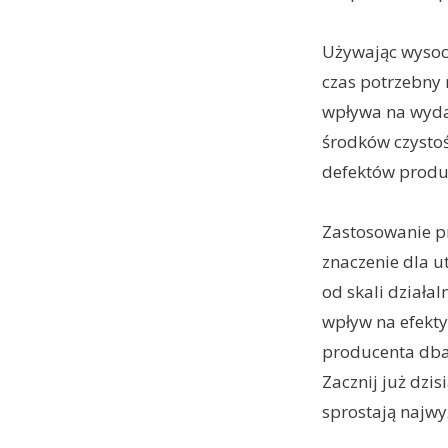
Używając wysoc
czas potrzebny 
wpływa na wyda
środków czystoś
defektów produk
Zastosowanie p
znaczenie dla u
od skali działa
wpływ na efekty
producenta dbaj
Zacznij już dzis
sprostają najw