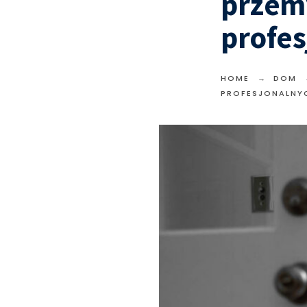
przemy
profes
HOME
DOM
PROFESJONALNY