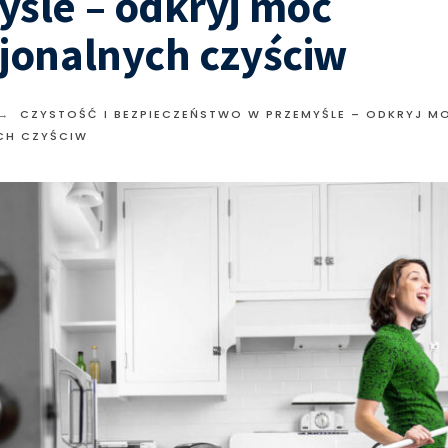
śle – odkryj moc
jonalnych czyściw
CZYSTOŚĆ I BEZPIECZEŃSTWO W PRZEMYŚLE – ODKRYJ M
CH CZYŚCIW