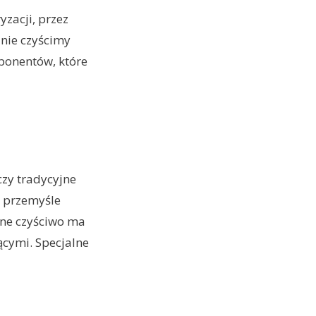
zacji, przez
znie czyścimy
ponentów, które
czy tradycyjne
w przemyśle
lne czyściwo ma
ącymi. Specjalne