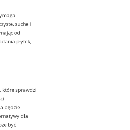
 wymaga
zyste, suche i
ynając od
adania płytek,
, które sprawdzi
ci
a będzie
ernatywy dla
oże być