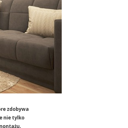
óre zdobywa
 nie tylko
 montażu.