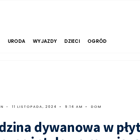
E
URODA
WYJAZDY
DZIECI
OGRÓD
IN
•
11 LISTOPADA, 2024
•
9:14 AM
•
DOM
dzina dywanowa w płyt