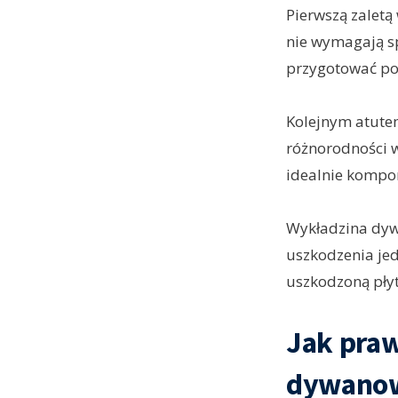
Pierwszą zaletą
nie wymagają s
przygotować pod
Kolejnym atute
różnorodności 
idealnie kompon
Wykładzina dyw
uszkodzenia jed
uszkodzoną pły
Jak pra
dywanow