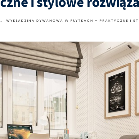
czne i stylowe rozwiąz
WYKŁADZINA DYWANOWA W PŁYTKACH – PRAKTYCZNE I S