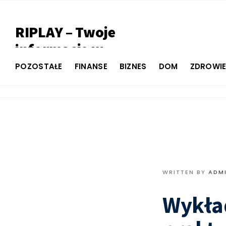
RIPLAY – Twoje
informacje w
jednym miejscu
POZOSTAŁE
FINANSE
BIZNES
DOM
ZDROWI
WRITTEN BY
ADM
Wykła