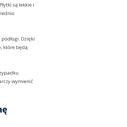
ytki są lekkie i
wiednio
podłogi. Dzięki
, które będą
rzypadku
tarczy wymienić
nę