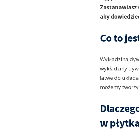
Zastanawiasz s
aby dowiedzieć
Co to je
Wykładzina dyw
wykładziny dywa
łatwe do układa
możemy tworzyć
Dlaczeg
w płytk