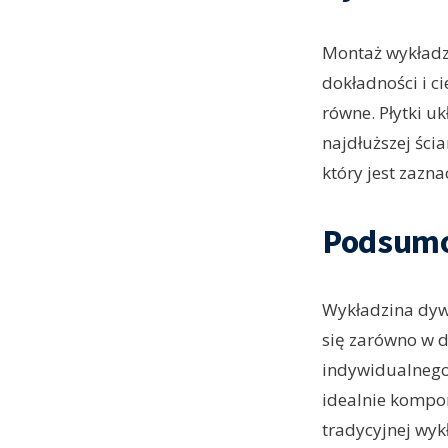
Montaż wykładz
dokładności i c
równe. Płytki u
najdłuższej ści
który jest zazn
Podsum
Wykładzina dywa
się zarówno w d
indywidualnego
idealnie kompon
tradycyjnej wy