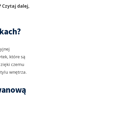
Czytaj dalej,
tkach?
yjnej
ek, które są
dzięki czemu
tylu wnętrza.
ywanową