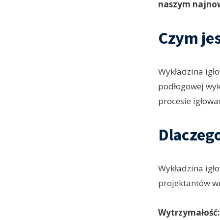
naszym najnow
Czym jes
Wykładzina igło
podłogowej wyk
procesie igłowa
Dlaczeg
Wykładzina igło
projektantów wnę
Wytrzymałość: