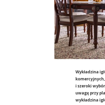
Wykładzina ig
komercyjnych, 
i szeroki wybó
uwagę przy pla
wykładzina ig