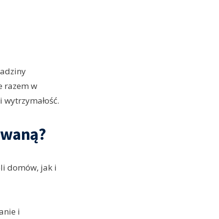
ładziny
ne razem w
 i wytrzymałość.
owaną?
li domów, jak i
anie i