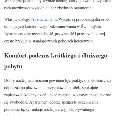
Ważne jest jednak, aby wybrać nocleg, który pozwoli korzystać z
tych możliwości wygodnie i bez zbędnych ograniczeń.
Właśnie dlatego
Apartamenty na Wyspie
są propozycją dla osób
szukających komfortowego zakwaterowania w Świnoujściu.
Apartament daje niezależność, prywatność i przestrzeń, której
często brakuje w standardowych pokojach hotelowych.
Komfort podczas krótkiego i dłuższego
pobytu
Dobry nocleg nad morzem powinien być praktyczny. Goście chcą
odpocząć po plażowaniu, przygotować posiłek, spokojnie
zaplanować kolejny dzień i mieć miejsce, w którym mogą poczuć
się swobodnie. Apartament dobrze spełnia te oczekiwania,
ponieważ łączy funkcję noclegu z wygodą prywatnego