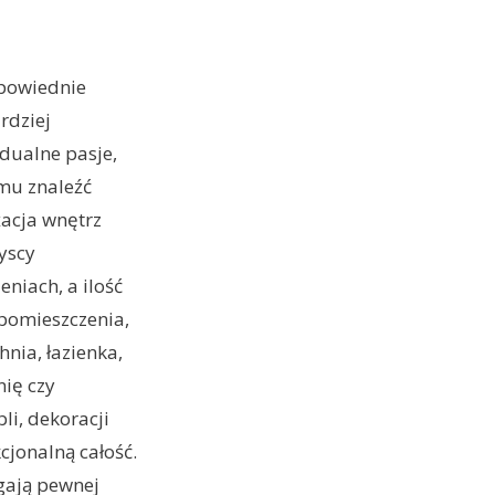
powiednie
rdziej
dualne pasje,
emu znaleźć
acja wnętrz
yscy
iach, a ilość
 pomieszczenia,
nia, łazienka,
nię czy
i, dekoracji
cjonalną całość.
gają pewnej