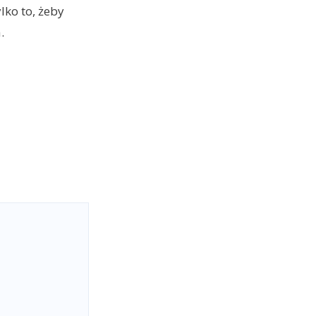
lko to, żeby
.