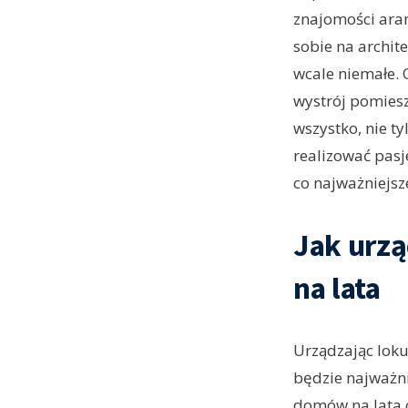
znajomości aran
sobie na archit
wcale niemałe. 
wystrój pomiesz
wszystko, nie ty
realizować pasj
co najważniejsz
Jak urzą
na lata
Urządzając loku
będzie najważni
domów na lata 