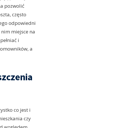
na pozwolić
szta, często
atego odpowiedni
 nim miejsce na
pełniać i
 domowników, a
szczenia
stko co jest i
mieszkania czy
pod względem