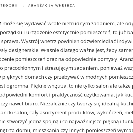
ATEGORII
ARANŻACJA WNĘTRZA
z
może się wydawać wcale nietrudnym zadaniem, ale od
orządku i urządzenie estetycznie pomieszczeń, to już ba
sprawa. Wystrój wnętrz powinien odzwierciedlać indywi
sły designerskie. Właśnie dlatego ważne jest, żeby sam
dzenie pomieszczeń oraz na odpowiednie pomysły. Aranż
o pracochłonnym i stresującym zadaniem, ponieważ wsz
w pięknych domach czy przebywać w modnych pomieszczen
est ogromna. Piękne wnętrza, to nie tylko salon ale także
odpowiedni komfort i praktyczność użytkowania, jak kuch
 czy nawet biuro. Niezależnie czy tworzy się idealną kuch
ncki salon, cały asortyment produktów, wykończeń, mebl
ie stworzyć jedną spójną i co najważniejsze piękną i funk
ętrza domu, mieszkania czy innych pomieszczeń wyma