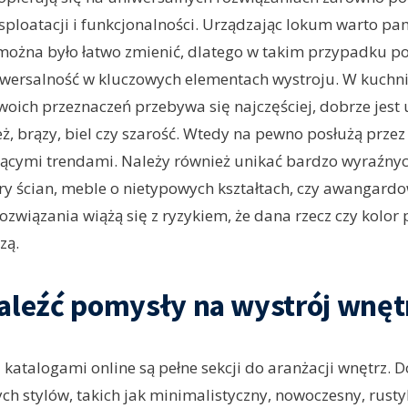
eksploatacji i funkcjonalności. Urządzając lokum warto pa
można było łatwo zmienić, dlatego w takim przypadku p
wersalność w kluczowych elementach wystroju. W kuchni i
 swoich przeznaczeń przebywa się najczęściej, dobrze jest
eż, brązy, biel czy szarość. Wtedy na pewno posłużą przez
ącymi trendami. Należy również unikać bardzo wyraźnyc
ry ścian, meble o nietypowych kształtach, czy awangardo
rozwiązania wiążą się z ryzykiem, że dana rzecz czy kolor
zą.
aleźć pomysły na wystrój wnęt
z katalogami online są pełne sekcji do aranżacji wnętrz. 
ch stylów, takich jak minimalistyczny, nowoczesny, rusty