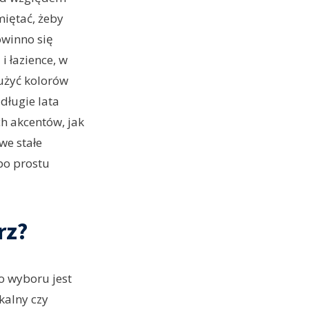
miętać, żeby
owinno się
 łazience, w
 użyć kolorów
 długie lata
h akcentów, jak
we stałe
 po prostu
rz?
Do wyboru jest
kalny czy