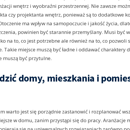
żacji wnętrz i wyobraźni przestrzennej. Nie zawsze moż
ekta czy projektanta wnętrz, ponieważ są to dodatkowe ko
Otoczenie ma wpływ na samopoczucie i jakość życia, dl
czenia, powinien być starannie przemyślany. Musi być w
lko na to, co jest potrzebne ale również na to, co pozwoli s
e. Takie miejsce muszą być ładne i oddawać charaktery
e muszą być przytulne.
dzić domy, mieszkania i pomie
m warto jest się porządnie zastanowić i rozplanować wszy
ejsze w domu, zanim przystąpi się do pracy. Aranżacje 
opierają się na uniwersalnych rozwiązaniach zarówno 