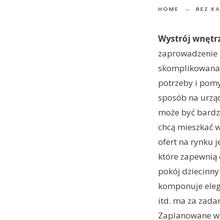
HOME
BEZ K
Wystrój wnętr
zaprowadzenie p
skomplikowana 
potrzeby i pomy
sposób na urzą
może być bardz
chcą mieszkać 
ofert na rynku j
które zapewnią 
pokój dziecinny
komponuje elega
itd. ma za zadan
Zaplanowane wn