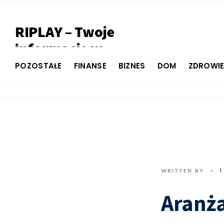
RIPLAY – Twoje
informacje w
jednym miejscu
POZOSTAŁE
FINANSE
BIZNES
DOM
ZDROWI
WRITTEN BY
•
1
Aranża