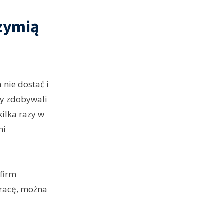
rzymią
 nie dostać i
cy zdobywali
kilka razy w
mi
 firm
pracę, można