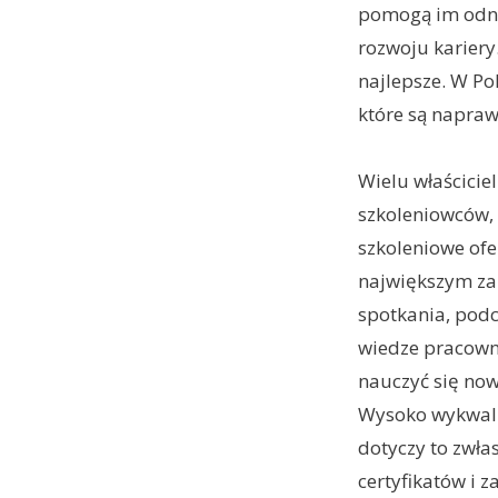
pomogą im odni
rozwoju kariery
najlepsze. W Pol
które są napra
Wielu właścicie
szkoleniowców, 
szkoleniowe ofe
największym zai
spotkania, podc
wiedze pracowni
nauczyć się now
Wysoko wykwali
dotyczy to zwła
certyfikatów i 