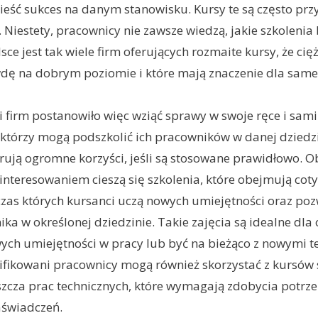
eść sukces na danym stanowisku. Kursy te są często prz
. Niestety, pracownicy nie zawsze wiedzą, jakie szkolenia
sce jest tak wiele firm oferujących rozmaite kursy, że cięż
wdę na dobrym poziomie i które mają znaczenie dla sam
li firm postanowiło więc wziąć sprawy w swoje ręce i sami
którzy mogą podszkolić ich pracowników w danej dziedzi
rują ogromne korzyści, jeśli są stosowane prawidłowo. O
nteresowaniem cieszą się szkolenia, które obejmują co
zas których kursanci uczą nowych umiejętności oraz poz
ka w określonej dziedzinie. Takie zajęcia są idealne dla 
ych umiejętności w pracy lub być na bieżąco z nowymi t
fikowani pracownicy mogą również skorzystać z kursów 
szcza prac technicznych, które wymagają zdobycia potrz
zaświadczeń.