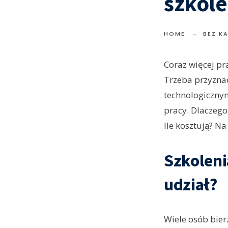
szkole
HOME
BEZ K
Coraz więcej p
Trzeba przyznać
technologicznym
pracy. Dlaczego
Ile kosztują? N
Szkoleni
udział?
Wiele osób bier