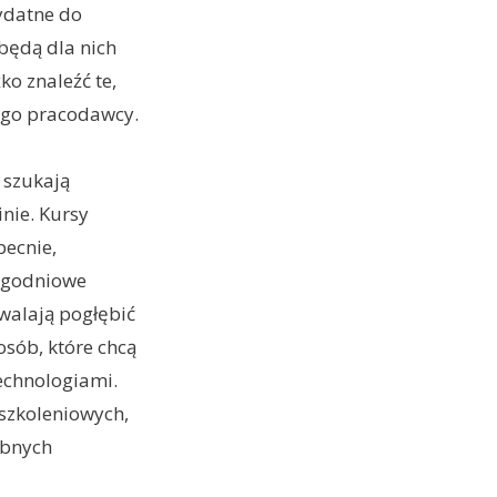
ydatne do
 będą dla nich
ko znaleźć te,
ego pracodawcy.
 szukają
nie. Kursy
becnie,
tygodniowe
walają pogłębić
osób, które chcą
echnologiami.
szkoleniowych,
ebnych