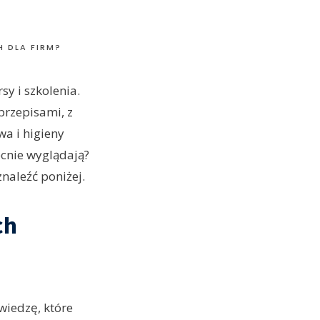
 DLA FIRM?
y i szkolenia.
przepisami, z
a i higieny
ecnie wyglądają?
naleźć poniżej.
ch
wiedzę, które