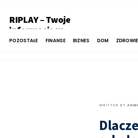
RIPLAY – Twoje
informacje w
jednym miejscu
POZOSTAŁE
FINANSE
BIZNES
DOM
ZDROWI
WRITTEN BY
ADM
Dlacze