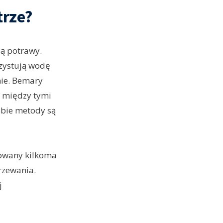
trze?
są potrawy.
zystują wodę
ie. Bemary
r między tymi
obie metody są
owany kilkoma
rzewania.
j