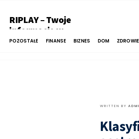
RIPLAY – Twoje
informacje w
jednym miejscu
POZOSTAŁE
FINANSE
BIZNES
DOM
ZDROWI
WRITTEN BY
ADM
Klasyf