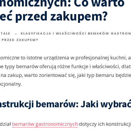
onomicznych: Co warto
ieć przed zakupem?
TAŁE
KLASYFIKACJA I WŁAŚCIWOŚCI BEMARÓW GASTRO
 PRZED ZAKUPEM?
miczne to istotne urządzenia w profesjonalnej kuchni, a
żne typy bemarów oferują różne funkcje i właściwości, dl
 na zakup, warto zorientować się, jaki typ bemaru będzie
kcjonalny.
strukcji bemarów: Jaki wybra
dział
bemarów gastronomicznych
dotyczy ich konstrukcji.