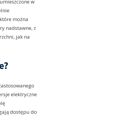
ą umieszczone w
elnie
 które można
ary nadstawne, z
zchni, jak na
e?
 zastosowanego
sje elektryczne
olę
gają dostępu do