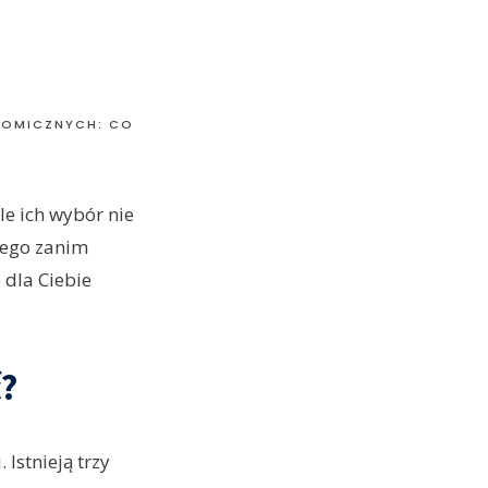
NOMICZNYCH: CO
le ich wybór nie
atego zanim
 dla Ciebie
ć?
 Istnieją trzy