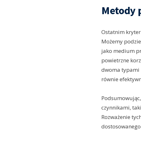
Metody 
Ostatnim kryter
Możemy podziel
jako medium pr
powietrzne korz
dwoma typami z
równie efektywn
Podsumowując,
czynnikami, tak
Rozważenie tych
dostosowanego d