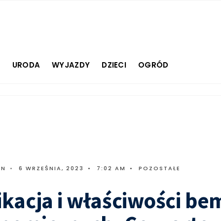
E
URODA
WYJAZDY
DZIECI
OGRÓD
IN
•
6 WRZEŚNIA, 2023
•
7:02 AM
•
POZOSTAŁE
ikacja i właściwości b