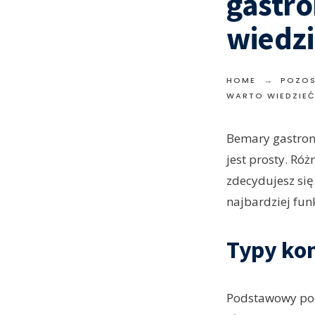
gastr
wiedz
HOME
POZOS
WARTO WIEDZIEĆ
Bemary gastrono
jest prosty. Ró
zdecydujesz się
najbardziej fun
Typy kon
Podstawowy po