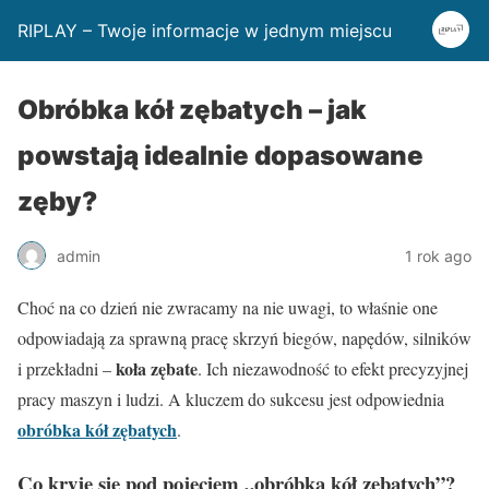
RIPLAY – Twoje informacje w jednym miejscu
Obróbka kół zębatych – jak
powstają idealnie dopasowane
zęby?
admin
1 rok ago
Choć na co dzień nie zwracamy na nie uwagi, to właśnie one
odpowiadają za sprawną pracę skrzyń biegów, napędów, silników
koła zębate
i przekładni –
. Ich niezawodność to efekt precyzyjnej
pracy maszyn i ludzi. A kluczem do sukcesu jest odpowiednia
obróbka kół zębatych
.
Co kryje się pod pojęciem „obróbka kół zębatych”?