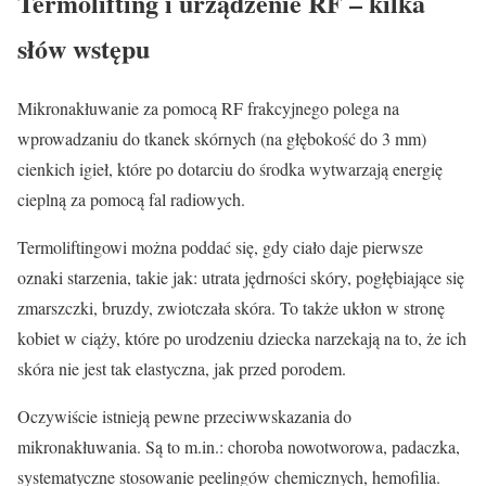
Termolifting i urządzenie RF – kilka
słów wstępu
Mikronakłuwanie za pomocą RF frakcyjnego polega na
wprowadzaniu do tkanek skórnych (na głębokość do 3 mm)
cienkich igieł, które po dotarciu do środka wytwarzają energię
cieplną za pomocą fal radiowych.
Termoliftingowi można poddać się, gdy ciało daje pierwsze
oznaki starzenia, takie jak: utrata jędrności skóry, pogłębiające się
zmarszczki, bruzdy, zwiotczała skóra. To także ukłon w stronę
kobiet w ciąży, które po urodzeniu dziecka narzekają na to, że ich
skóra nie jest tak elastyczna, jak przed porodem.
Oczywiście istnieją pewne przeciwwskazania do
mikronakłuwania. Są to m.in.: choroba nowotworowa, padaczka,
systematyczne stosowanie peelingów chemicznych, hemofilia.