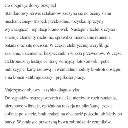
Co obejmuje dobry przegląd
Standardowy serwis szlabanów zaczyna się od oceny stanu
mechanicznego (napęd, przekładnie, łożyska, sprężyny
wyważające) i regulacji krańcówek. Następnie technik czyści i
smaruje elementy ruchome, sprawdza mocowanie ramienia,
balans oraz siłę docisku. W części elektrycznej weryfikuje
zasilanie, uziemienie, bezpieczniki i wiązki przewodów. W części
elektronicznej testuje centralę sterującą, fotokomórki, pętle
indukcyjne, kartę radiową i ewentualne moduły kontroli dostępu,
a na końcu kalibruje czasy i prędkości pracy.
Najczęstsze objawy i szybka diagnostyka
Do sygnałów ostrzegawczych należą: nierówny ruch ramienia,
nietypowe wibracje, opóźniona reakcja na pilot/kartę, częste
cofanie po starcie, brak reakcji na obecność pojazdu lub błędy po
burzy. W praktyce przyczyną bywa zabrudzenie czujników,