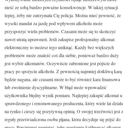
nieść ze sobą bardzo poważne konsekwencje. W takiej sytuacji
lepiej, żeby nie zatrzymała Cię policja. Można mieć pewność, że
wysoki mandat za jazdę pod wpływem alkoholu może
przysporzyć wielu problemów. Czasami może się to skończyć
nawet utratą uprawnień. Jeśli zakupisz profesjonalny alkomat
elektroniczny to możesz tego uniknąć. Każdy bez większych
problemów może znaleźć coś dla siebie, ponieważ bardzo duży
jest wybór alkomatów. Oczywiście zabronione jest pójście do
pracy po spożyciu alkoholu. Z pewnością najmniej dotkliwą karą
będzie nagana, ale czasami może to być również kara finansowa
lub zwolnienie dyscyplinarne. W błąd może wprowadzić
użytkownika błędny wynik pomiaru. Najlepiej zakupić alkomat u
sprawdzonego i renomowanego producenta, który wiele lat działa
na rynku i cieszy się pozytywną opinią. O swojej trzeźwości jest z
reguły przeświadczona osoba pijana, która decyduje się pójść do
pracy. Powinieneś pamiętać, żeby regularnie kalibrować alkomat.