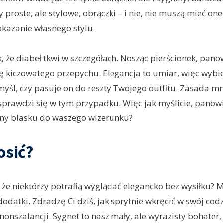
 proste, ale stylowe, obrączki – i nie, nie muszą mieć on
okazanie własnego stylu.
, że diabeł tkwi w szczegółach. Nosząc pierścionek, pano
ię kiczowatego przepychu. Elegancja to umiar, więc wybi
myśl, czy pasuje on do reszty Twojego outfitu. Zasada mn
 sprawdzi się w tym przypadku. Więc jak myślicie, panow
ny blasku do waszego wizerunku?
osić?
e, że niektórzy potrafią wyglądać elegancko bez wysiłku? 
odatki. Zdradzę Ci dziś, jak sprytnie wkręcić w swój cod
nonszalancji. Sygnet to nasz mały, ale wyrazisty bohater, 