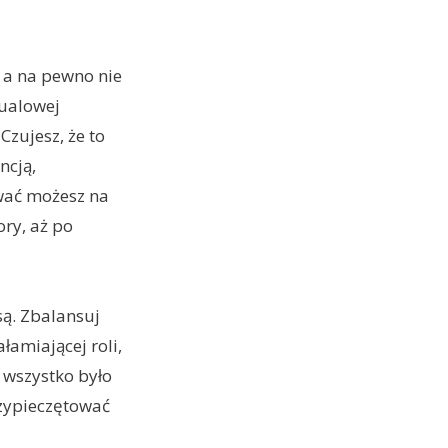
 a na pewno nie
sualowej
Czujesz, że to
ncją,
ać możesz na
ory, aż po
są. Zbalansuj
łamiającej roli,
, wszystko było
zypieczętować