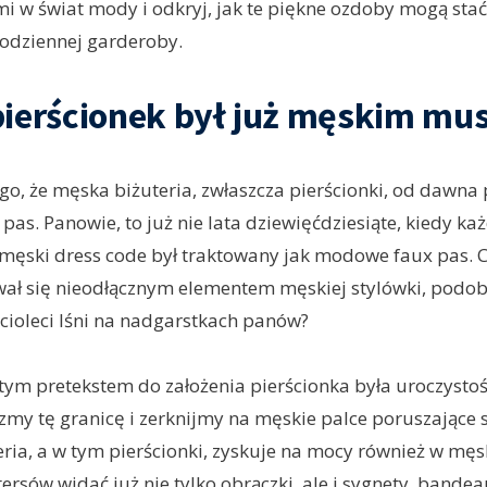
mi w świat mody i odkryj, jak te piękne ozdoby mogą stać
codziennej garderoby.
ierścionek był już męskim mus
go, że męska biżuteria, zwłaszcza pierścionki, od dawna 
s. Panowie, to już nie lata dziewięćdziesiąte, kiedy k
męski dress code był traktowany jak modowe faux pas. 
wał się nieodłącznym elementem męskiej stylówki, podobn
ęcioleci lśni na nadgarstkach panów?
ym pretekstem do założenia pierścionka była uroczystoś
zmy tę granicę i zerknijmy na męskie palce poruszające s
teria, a w tym pierścionki, zyskuje na mocy również w męs
ersów widać już nie tylko obrączki, ale i sygnety, bande