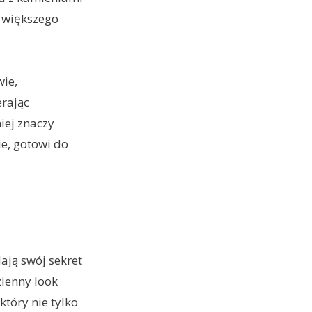
e większego
wie,
erając
iej znaczy
ie, gotowi do
Mają swój sekret
zienny look
który nie tylko