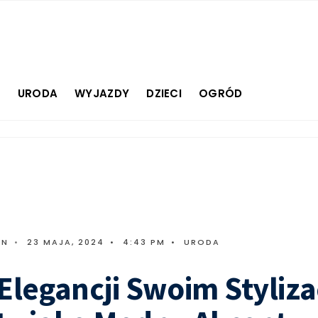
E
URODA
WYJAZDY
DZIECI
OGRÓD
IN
•
23 MAJA, 2024
•
4:43 PM
•
URODA
Elegancji Swoim Styliz