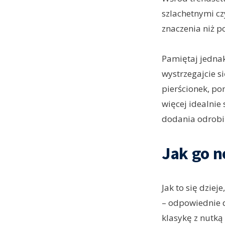
szlachetnymi czy
znaczenia niż p
Pamiętaj jednak
wystrzegajcie s
pierścionek, po
więcej idealnie
dodania odrobi
Jak go n
Jak to się dziej
– odpowiednie d
klasykę z nutką 