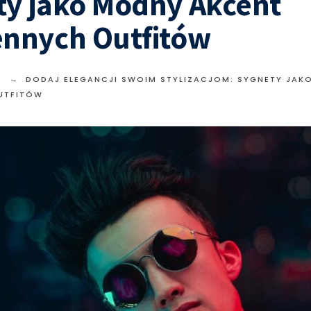
ty jako Modny Akcent
ennych Outfitów
A
DODAJ ELEGANCJI SWOIM STYLIZACJOM: SYGNETY JAK
UTFITÓW