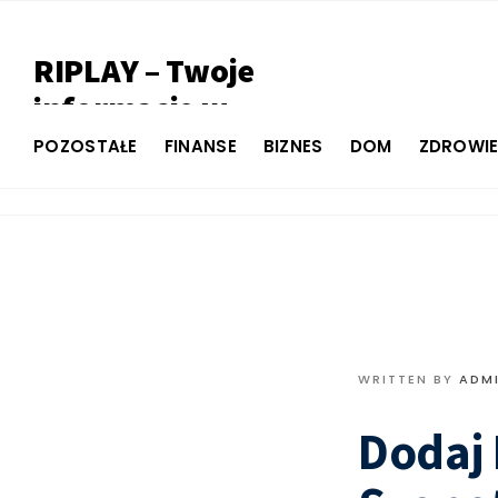
RIPLAY – Twoje
informacje w
jednym miejscu
POZOSTAŁE
FINANSE
BIZNES
DOM
ZDROWI
WRITTEN BY
ADM
Dodaj 