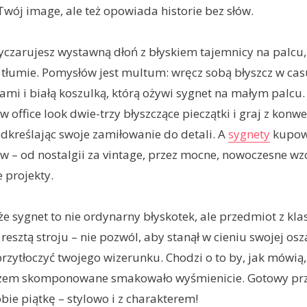
Twój image, ale też opowiada historie bez słów.
yczarujesz wystawną dłoń z błyskiem tajemnicy na palcu,
tłumie. Pomysłów jest multum: wręcz sobą błyszcz w ca
ami i białą koszulką, którą ożywi sygnet na małym palcu. 
 office look dwie-trzy błyszczące pieczątki i graj z konwe
dkreślając swoje zamiłowanie do detali. A
sygnety
kupow
w – od nostalgii za vintage, przez mocne, nowoczesne wz
 projekty.
że sygnet to nie ordynarny błyskotek, ale przedmiot z kla
resztą stroju – nie pozwól, aby stanął w cieniu swojej osza
przytłoczyć twojego wizerunku. Chodzi o to by, jak mówią
 razem skomponowane smakowało wyśmienicie. Gotowy pr
obie piątkę – stylowo i z charakterem!