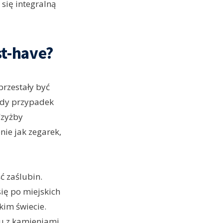
 się integralną
t-have?
przestały być
ażdy przypadek
Czyżby
ie jak zegarek,
ć zaślubin.
ię po miejskich
kim świecie.
au z kamieniami