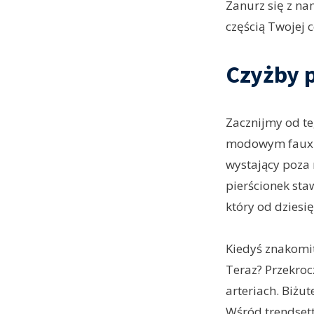
Zanurz się z na
częścią Twojej 
Czyżby p
Zacznijmy od te
modowym faux pa
wystający poza 
pierścionek sta
który od dziesi
Kiedyś znakomit
Teraz? Przekroc
arteriach. Biżu
Wśród trendsett