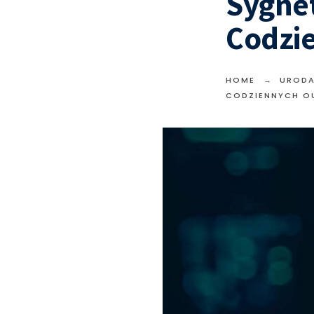
Sygne
Codzi
HOME
UROD
CODZIENNYCH O