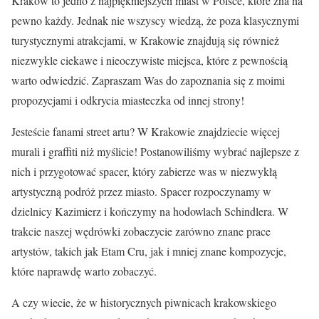
Kraków to jedno z najpiękniejszych miast w Polsce, które zna na
pewno każdy. Jednak nie wszyscy wiedzą, że poza klasycznymi
turystycznymi atrakcjami, w Krakowie znajdują się również
niezwykle ciekawe i nieoczywiste miejsca, które z pewnością
warto odwiedzić. Zapraszam Was do zapoznania się z moimi
propozycjami i odkrycia miasteczka od innej strony!
Jesteście fanami street artu? W Krakowie znajdziecie więcej
murali i graffiti niż myślicie! Postanowiliśmy wybrać najlepsze z
nich i przygotować spacer, który zabierze was w niezwykłą
artystyczną podróż przez miasto. Spacer rozpoczynamy w
dzielnicy Kazimierz i kończymy na hodowlach Schindlera. W
trakcie naszej wędrówki zobaczycie zarówno znane prace
artystów, takich jak Etam Cru, jak i mniej znane kompozycje,
które naprawdę warto zobaczyć.
A czy wiecie, że w historycznych piwnicach krakowskiego