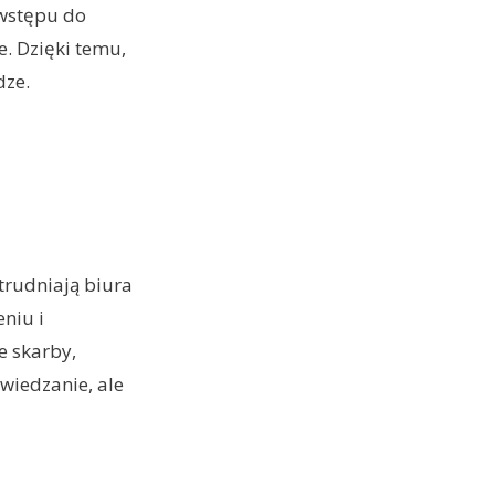
 wstępu do
e. Dzięki temu,
dze.
trudniają biura
niu i
e skarby,
zwiedzanie, ale