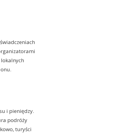
oświadczeniach
 organizatorami
 lokalnych
ionu.
u i pieniędzy.
iura podróży
kowo, turyści