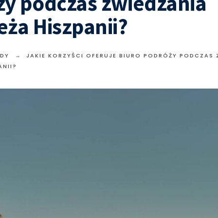
ży podczas zwiedzania
ża Hiszpanii?
DY
JAKIE KORZYŚCI OFERUJE BIURO PODRÓŻY PODCZAS 
ANII?