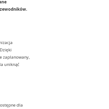
wane
przewodników.
nizacja
Dzięki
ie zaplanowany,
la uniknąć
dostępne dla