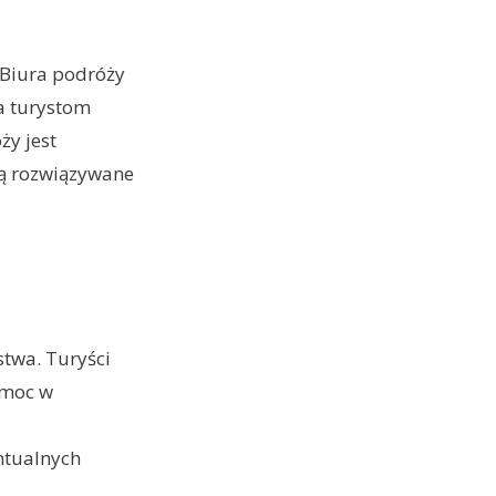
 Biura podróży
a turystom
ży jest
są rozwiązywane
twa. Turyści
omoc w
ntualnych