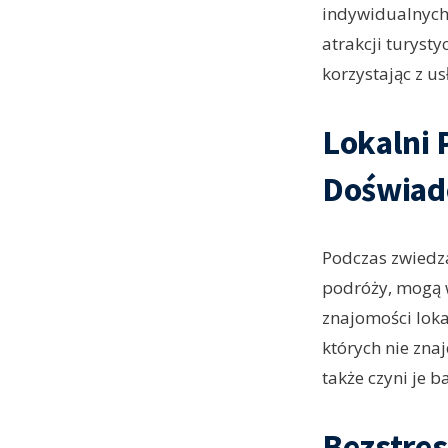
indywidualnych 
atrakcji turyst
korzystając z u
Lokalni 
Doświad
Podczas zwiedza
podróży, mogą w
znajomości loka
których nie zna
także czyni je 
Bezstre