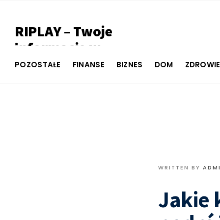
RIPLAY – Twoje
informacje w
jednym miejscu
POZOSTAŁE
FINANSE
BIZNES
DOM
ZDROWI
WRITTEN BY
ADM
Jakie 