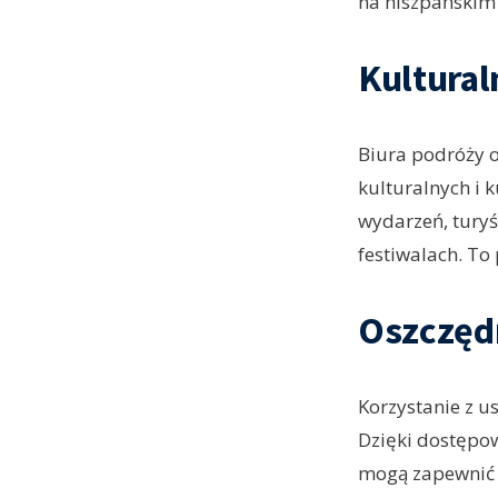
na hiszpańskim
Kultural
Biura podróży 
kulturalnych i 
wydarzeń, turyś
festiwalach. To
Oszczędn
Korzystanie z u
Dzięki dostępow
mogą zapewnić k