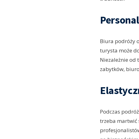
Personal
Biura podróży o
turysta może do
Niezależnie od 
zabytków, biur
Elastycz
Podczas podróży
trzeba martwić 
profesjonalistó