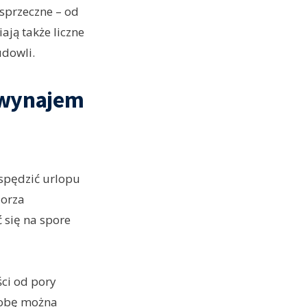
sprzeczne – od
ją także liczne
udowli.
e wynajem
 spędzić urlopu
Morza
 się na spore
ci od pory
 dobę można