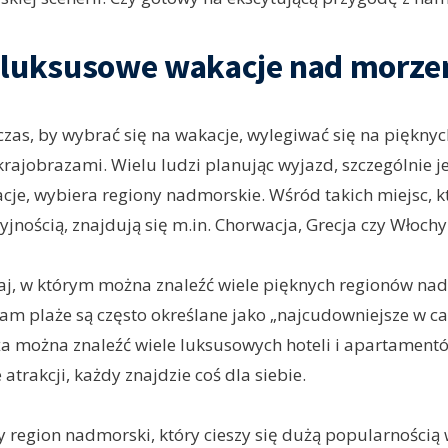
 luksusowe wakacje nad morz
 czas, by wybrać się na wakacje, wylegiwać się na pięknyc
krajobrazami. Wielu ludzi planując wyjazd, szczególnie je
je, wybiera regiony nadmorskie. Wśród takich miejsc, kt
jnością, znajdują się m.in. Chorwacja, Grecja czy Włochy
aj, w którym można znaleźć wiele pięknych regionów na
tam plaże są często określane jako „najcudowniejsze w cał
 można znaleźć wiele luksusowych hoteli i apartamentó
e atrakcji, każdy znajdzie coś dla siebie.
ny region nadmorski, który cieszy się dużą popularnością