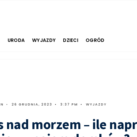
E
URODA
WYJAZDY
DZIECI
OGRÓD
IN
•
26 GRUDNIA, 2023
•
3:37 PM
•
WYJAZDY
s nad morzem – ile nap