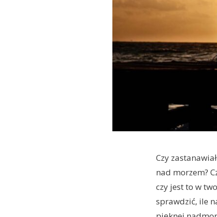
Czy zastanawiał
nad morzem? Cz
czy jest to w t
sprawdzić, ile
pięknej nadmors