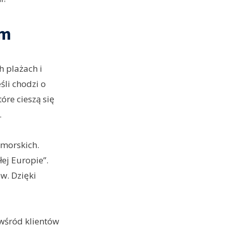
em
h plażach i
śli chodzi o
óre cieszą się
.
dmorskich.
ej Europie”.
w. Dzięki
 wśród klientów