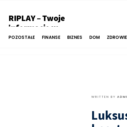
RIPLAY – Twoje
informacje w
jednym miejscu
POZOSTAŁE
FINANSE
BIZNES
DOM
ZDROWI
WRITTEN BY
ADM
Luksu