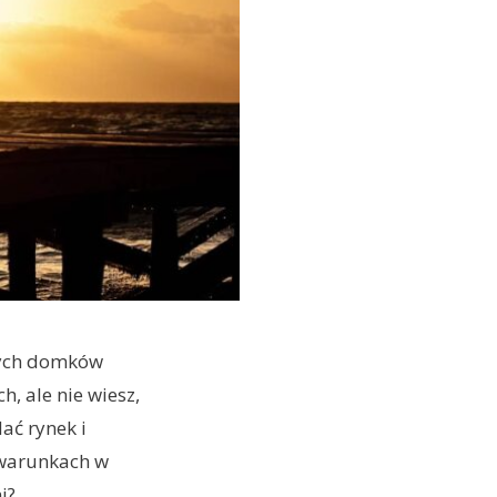
nnych domków
 ale nie wiesz,
ać rynek i
 warunkach w
i?