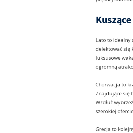
Kuszące
Lato to idealny
delektować się 
luksusowe wakac
ogromną atrakcy
Chorwacja to kr
Znajdujące się 
Wzdłuż wybrzeża
szerokiej oferci
Grecja to kolej