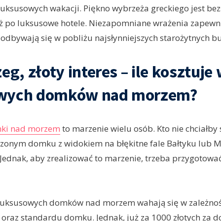
uksusowych wakacji. Piękno wybrzeża greckiego jest bez
ż po luksusowe hotele. Niezapomniane wrażenia zapewnia
e odbywają się w pobliżu najsłynniejszych starożytnych b
zeg, złoty interes – ile kosztuj
wych domków nad morzem?
ki nad morzem
to marzenie wielu osób. Kto nie chciałby
dzonym domku z widokiem na błękitne fale Bałtyku lub 
ednak, aby zrealizować to marzenie, trzeba przygotować
uksusowych domków nad morzem wahają się w zależnoś
ji oraz standardu domku. Jednak, już za 1000 złotych za