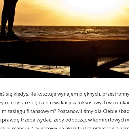
eś się kiedyś, ile kosztuje wynajem pięknych, przestro
y marzysz o spędzeniu wakacji w luksusowych warunkach,
woim zasięgu finansowym? Postanowiliśmy dla Ciebie zbad
 naprawdę trzeba wydać, żeby odpocząć w komfortowych
kiej scenerii. Czy gotowy na ekscytującą przygodę z nam