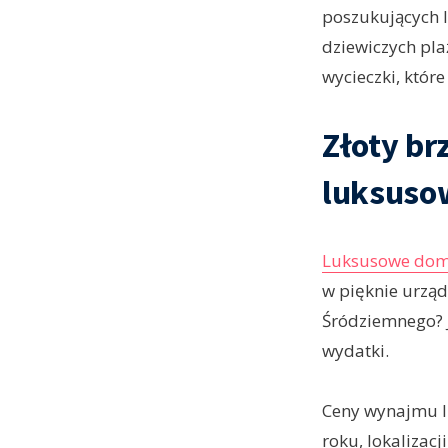
poszukujących l
dziewiczych pla
wycieczki, któr
Złoty br
luksuso
Luksusowe dom
w pięknie urzą
Śródziemnego? J
wydatki.
Ceny wynajmu l
roku, lokalizac