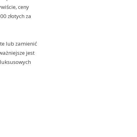
wiście, ceny
00 złotych za
ute lub zamienić
ażniejsze jest
m luksusowych