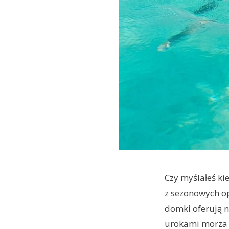
Czy myślałeś k
z sezonowych op
domki oferują ni
urokami morza n