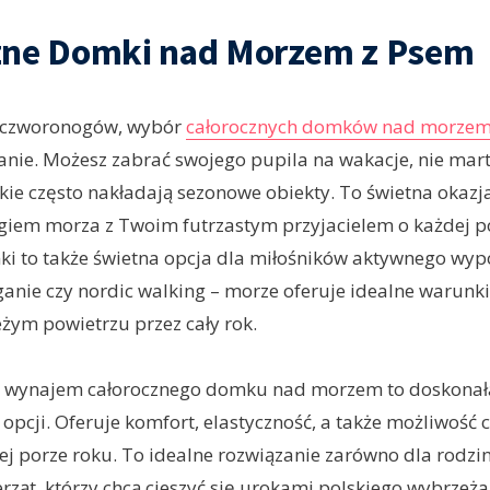
zne Domki nad Morzem z Psem
 czworonogów, wybór
całorocznych domków nad morzem
anie. Możesz zabrać swojego pupila na wakacje, nie mart
kie często nakładają sezonowe obiekty. To świetna okazja
giem morza z Twoim futrzastym przyjacielem o każdej p
i to także świetna opcja dla miłośników aktywnego wyp
ganie czy nordic walking – morze oferuje idealne warunk
żym powietrzu przez cały rok.
wynajem całorocznego domku nad morzem to doskonała
opcji. Oferuje komfort, elastyczność, a także możliwość c
 porze roku. To idealne rozwiązanie zarówno dla rodzin, 
rząt, którzy chcą cieszyć się urokami polskiego wybrzeż