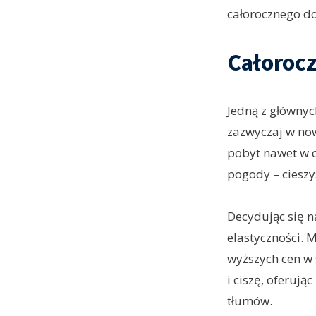
całorocznego d
Całoroc
Jedną z główny
zazwyczaj w now
pobyt nawet w c
pogody – cieszy
Decydując się n
elastyczności. 
wyższych cen w s
i ciszę, oferuj
tłumów.