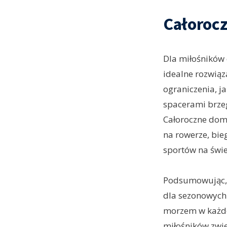
Całoroc
Dla miłośników
idealne rozwiąz
ograniczenia, ja
spacerami brze
Całoroczne domk
na rowerze, bie
sportów na świe
Podsumowując, 
dla sezonowych 
morzem w każdej
miłośników zwie