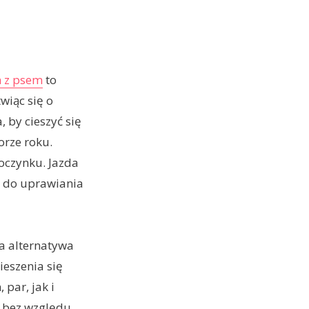
 z psem
to
wiąc się o
, by cieszyć się
orze roku.
oczynku. Jazda
i do uprawiania
 alternatywa
ieszenia się
par, jak i
a bez względu