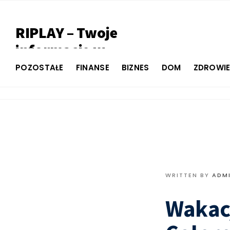
RIPLAY – Twoje
informacje w
jednym miejscu
POZOSTAŁE
FINANSE
BIZNES
DOM
ZDROWI
WRITTEN BY
ADM
Wakac