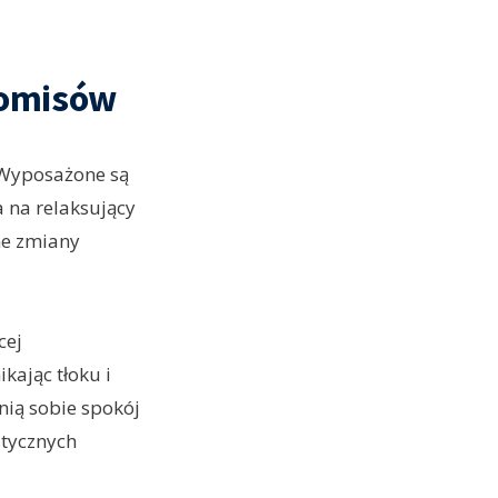
romisów
 Wyposażone są
 na relaksujący
ne zmiany
cej
kając tłoku i
enią sobie spokój
stycznych