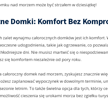
omku nad morzem może być strzałem w dziesiątkę!
zne Domki: Komfort Bez Komp
ch zalet wynajmu całorocznych domków jest ich komfort.
oczesne udogodnienia, takie jak ogrzewanie, co pozwala
hłodniejsze dni. Nie musisz martwić się o niespodziewa
sz się komfortem niezależnie od pory roku.
a całoroczny domek nad morzem, zyskujesz znacznie wię
Możesz zaplanować wypoczynek w dowolnym terminie, uni
ezonie letnim. To także świetna opcja dla tych, którzy c
ąc możliwość cieszenia się urokami morza bez zgiełku tury