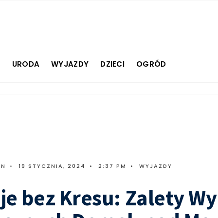
E
URODA
WYJAZDY
DZIECI
OGRÓD
IN
•
19 STYCZNIA, 2024
•
2:37 PM
•
WYJAZDY
je bez Kresu: Zalety W