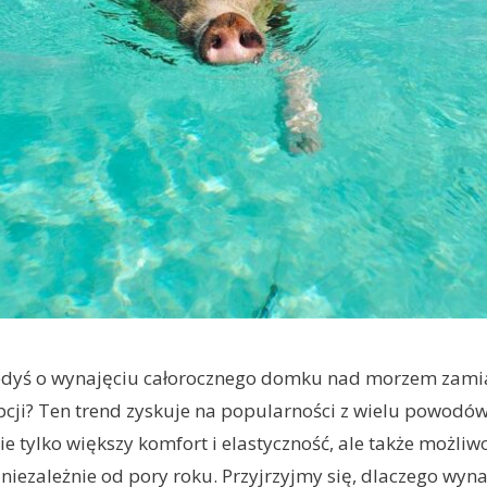
iedyś o wynajęciu całorocznego domku nad morzem zamia
cji? Ten trend zyskuje na popularności z wielu powodów
e tylko większy komfort i elastyczność, ale także możliwo
iezależnie od pory roku. Przyjrzyjmy się, dlaczego wyn