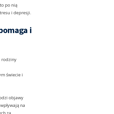
to po nią
resu i depresji.
 pomaga i
z rodziny
ym świecie i
godzi objawy
) wpływają na
ych za