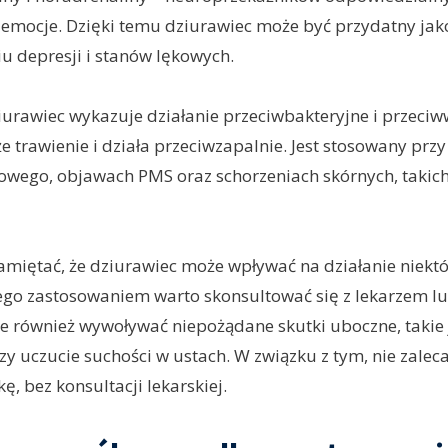
emocje. Dzięki temu dziurawiec może być przydatny jak
iu depresji i stanów lękowych.
iurawiec wykazuje działanie przeciwbakteryjne i przeci
trawienie i działa przeciwzapalnie. Jest stosowany prz
ego, objawach PMS oraz schorzeniach skórnych, takich j
miętać, że dziurawiec może wpływać na działanie niektó
ego zastosowaniem warto skonsultować się z lekarzem l
 również wywoływać niepożądane skutki uboczne, takie 
zy uczucie suchości w ustach. W związku z tym, nie zalec
ę, bez konsultacji lekarskiej.