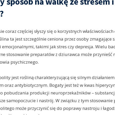
y sposób na walkę ze stresem i
?
ie coraz częściej słyszy się o korzystnych właściwościac
ślina ta jest szczególnie ceniona przez osoby zmagające s
 emocjonalnymi, takimi jak stres czy depresja. Wielu b
arne stosowanie preparatów z dziurawca może przynieść r
owia psychicznego.
olity jest rośliną charakteryzującą się silnym działaniem
 oraz antybiotycznym. Bogaty jest też w kwas hiperycyn
do pobudzania produkcji neuroprzekaźników – substancji
ze samopoczucie i nastrój. W związku z tym stosowanie
olitego może przyczynić się do poprawy nastroju i łago