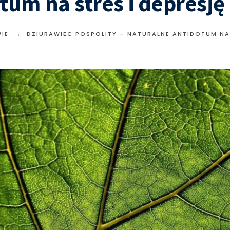
tum na stres i depresję
IE
DZIURAWIEC POSPOLITY – NATURALNE ANTIDOTUM NA 