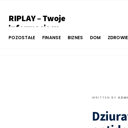
RIPLAY – Twoje
informacje w
jednym miejscu
POZOSTAŁE
FINANSE
BIZNES
DOM
ZDROWI
WRITTEN BY
ADM
Dziura