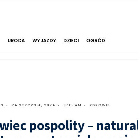
E
URODA
WYJAZDY
DZIECI
OGRÓD
IN
•
24 STYCZNIA, 2024
•
11:15 AM
•
ZDROWIE
wiec pospolity – natura