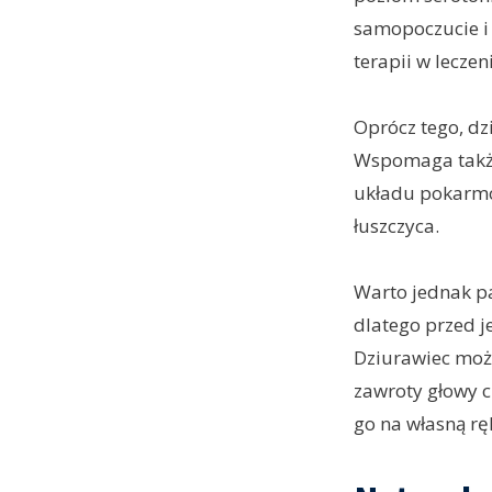
samopoczucie i 
terapii w leczen
Oprócz tego, dz
Wspomaga także 
układu pokarmow
łuszczyca.
Warto jednak pa
dlatego przed j
Dziurawiec może
zawroty głowy c
go na własną ręk