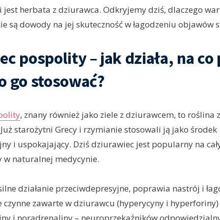
 jest herbata z dziurawca. Odkryjemy dziś, dlaczego war
kie są dowody na jej skuteczność w łagodzeniu objawów st
ec pospolity – jak działa, na co
o go stosować?
olity
, znany również jako ziele z dziurawcem, to roślina 
Już starożytni Grecy i rzymianie stosowali ją jako środek
ny i uspokajający. Dziś dziurawiec jest popularny na cał
 w naturalnej medycynie.
ilne działanie przeciwdepresyjne, poprawia nastrój i ła
e czynne zawarte w dziurawcu (hyperycyny i hyperforiny
iny i noradrenaliny – neuroprzekaźników odpowiedzialn