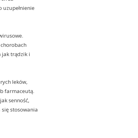
o uzupełnienie
wwirusowe.
y chorobach
ak trądzik i
rych leków,
ub farmaceutą.
jak senność,
a się stosowania