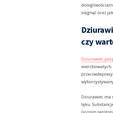
dolegliwościami
sięgnąć oraz ja
Dziurawi
czy wart
Dziurawiec posp
wierzbowatych. 
przeciwdepresyj
wykorzystywany
Dziurawiec ma s
lęku. Substancj
poziom seroton