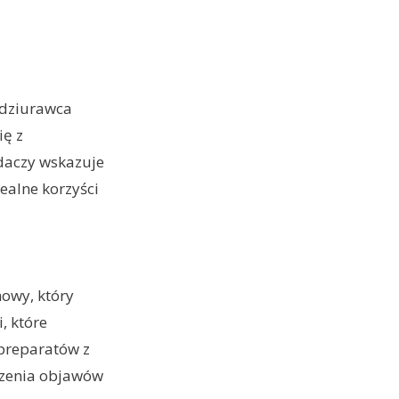
h dziurawca
ię z
adaczy wskazuje
ealne korzyści
owy, który
, które
 preparatów z
dzenia objawów