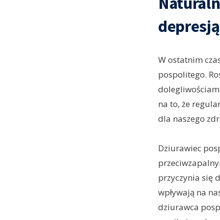
Naturaln
depresją
W ostatnim czas
pospolitego. Ro
dolegliwościami
na to, że regul
dla naszego zdr
Dziurawiec posp
przeciwzapalnym
przyczynia się 
wpływają na nas
dziurawca posp