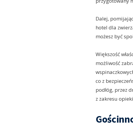
przygotowany n
Dalej, pomijają
hotel dla zwier
możesz być spok
Większość właśc
możliwość zabra
wspinaczkowych 
co z bezpieczeń
podłóg, przez d
z zakresu opiek
Gościnno