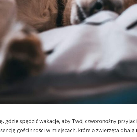
ę, gdzie spędzić wakacje, aby Twój czworonożny przyjacie
esencję gościnności w miejscach, które o zwierzęta dbają