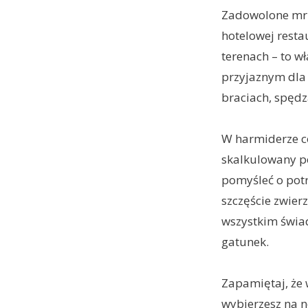
Zadowolone mru
hotelowej resta
terenach – to w
przyjaznym dla 
braciach, spęd
W harmiderze co
skalkulowany po
pomyśleć o potr
szczęście zwier
wszystkim świad
gatunek.
Zapamiętaj, że 
wybierzesz na n