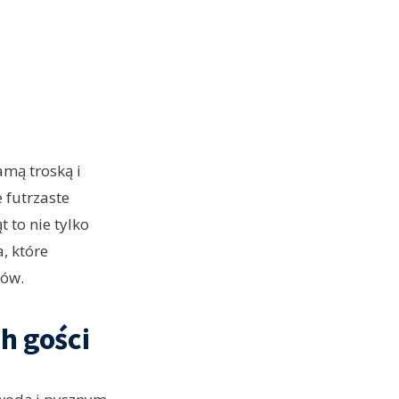
amą troską i
 futrzaste
 to nie tylko
, które
nów.
h gości