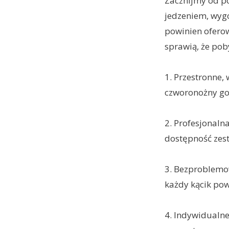
Zacznijmy od po
jedzeniem, wygo
powinien ofer
sprawią, że po
1. Przestronne
czworonożny goś
2. Profesjonaln
dostępność zest
3. Bezproblemow
każdy kącik pow
4. Indywidualne