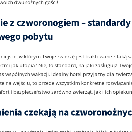
 swoich dwunożnych gości!
ie z czworonogiem – standardy
wego pobytu
iejsce, w którym Twoje zwierzę jest traktowane z taką s
zmi jak utopia? Nie, to standard, na jaki zasługują Twoje
s wspólnych wakacji. Idealny hotel przyjazny dla zwierząt
yte na wejściu, to przede wszystkim konkretne rozwiązania
ort i bezpieczeństwo zarówno zwierząt, jak i ich opieku
enia czekają na czworonożnyc