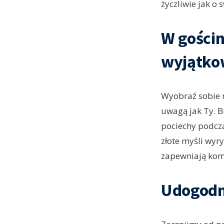
życzliwie jak o
W gościn
wyjątko
Wyobraź sobie m
uwagą jak Ty. Br
pociechy podcza
złote myśli wyr
zapewniają komf
Udogodni