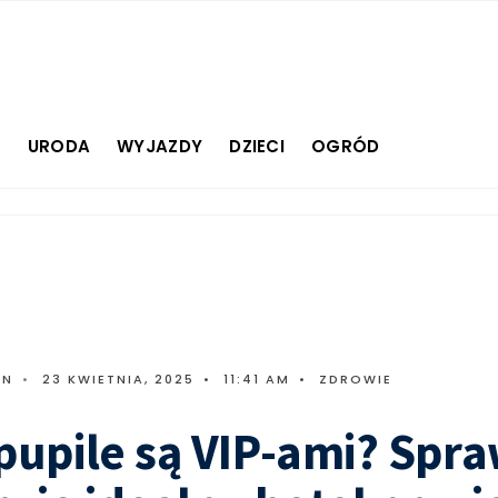
E
URODA
WYJAZDY
DZIECI
OGRÓD
IN
•
23 KWIETNIA, 2025
•
11:41 AM
•
ZDROWIE
pupile są VIP-ami? Spr