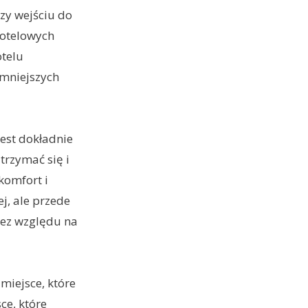
zy wejściu do
hotelowych
otelu
 mniejszych
est dokładnie
trzymać się i
komfort i
j, ale przede
bez względu na
miejsce, które
ce, które