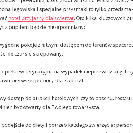
dstaw – powitanie, które zrobi wrażenie. Miski z świeżą
dna legowiska i specjalne przysmaki to tylko przedsmak
ować
hotel przyjazny dla zwierząt
. Oto kilka kluczowych p
byt z pupilem będzie niezapomniany:
, wygodne pokoje z łatwym dostępem do terenów spacerow
ć nie czuł się skrępowany.
a opieka weterynaryjna na wypadek nieprzewidzianych sy
awu pierwszej pomocy dla zwierząt.
y dostęp do atrakcji hotelowych; czy to basenu, restaura
inien być otwarty dla Twojego towarzysza.
 podejście do diety i potrzeb każdego zwierzęcia; person