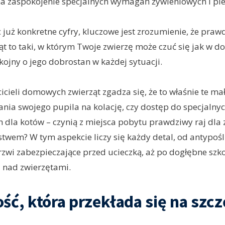
a zaspokojenie specjalnych wymagań żywieniowych i pie
c już konkretne cyfry, kluczowe jest zrozumienie, że praw
ząt to taki, w którym Twoje zwierzę może czuć się jak w d
ojny o jego dobrostan w każdej sytuacji.
icieli domowych zwierząt zgadza się, że to właśnie te mał
nia swojego pupila na kolację, czy dostęp do specjalnyc
dla kotów – czynią z miejsca pobytu prawdziwy raj dla 
stwem? W tym aspekcie liczy się każdy detal, od antypoś
rzwi zabezpieczające przed ucieczką, aż po dogłębne szk
i nad zwierzętami.
ść, która przekłada się na szcz