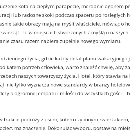
czenie kota na ciepłym parapecie, merdanie ogonem pr
uracji lub radosne skoki podczas spaceru po rozległych 
łaśnie takie obrazy mają na myśli właściciele, mówiąc o h
zwierząt. To w miejscach stworzonych z myślą o naszych
zanie czasu razem nabiera zupełnie nowego wymiaru.
dziennego życia, gdzie każdy detal planu wakacyjnego j
d kątem potrzeb człowieka, warto znaleźć chwilę, aby za
zebach naszych towarzyszy życia. Hotel, który stawia na 
ząt, nie tylko wyznacza nowe standardy w branży hotelowe
czy o ogromnej empatii i miłości do wszystkich gości – 
w trakcie podróży z psem, kotem czy innym zwierzakiem, 
ocleg, ma znaczenie. Dokonując wyboru, postaw na miejs