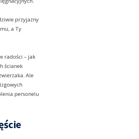
lęgnacyjnych.
dziwie przyjazny
omu, a Ty
e radości – jak
h ścianek
zwierzaka. Ale
lizgowych
olenia personelu
ęście