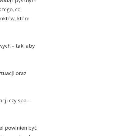
 wodą i pysznym
 tego, co
unktów, które
ych – tak, aby
tuacji oraz
cji czy spa –
el powinien być