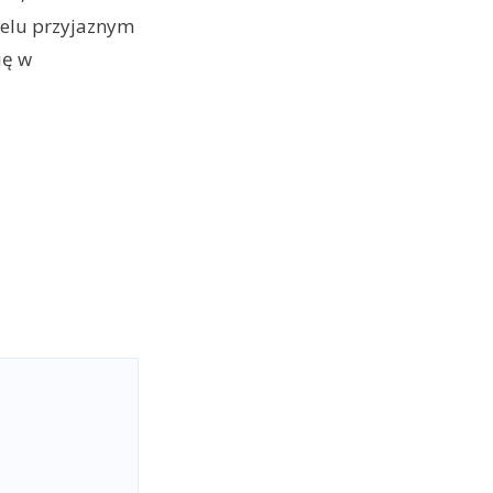
otelu przyjaznym
ię w