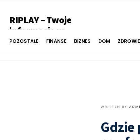
RIPLAY – Twoje
informacje w
jednym miejscu
POZOSTAŁE
FINANSE
BIZNES
DOM
ZDROWI
WRITTEN BY
ADM
Gdzie 