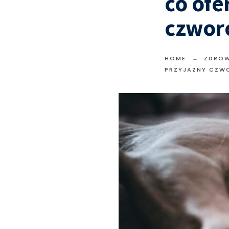
co ofe
czwor
HOME
ZDROW
PRZYJAZNY CZ