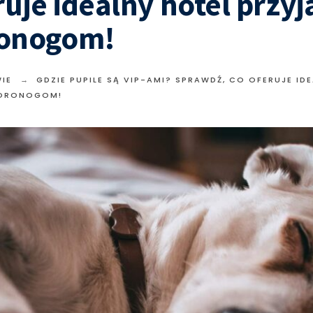
ruje idealny hotel przy
onogom!
IE
GDZIE PUPILE SĄ VIP-AMI? SPRAWDŹ, CO OFERUJE ID
WORONOGOM!