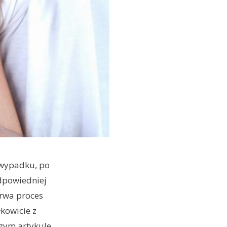
 wypadku, po
odpowiedniej
trwa proces
łkowicie z
szym artykule.