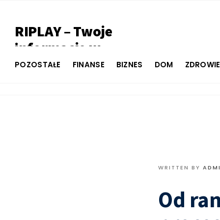
RIPLAY – Twoje
informacje w
jednym miejscu
POZOSTAŁE
FINANSE
BIZNES
DOM
ZDROWI
WRITTEN BY
ADM
Od ran