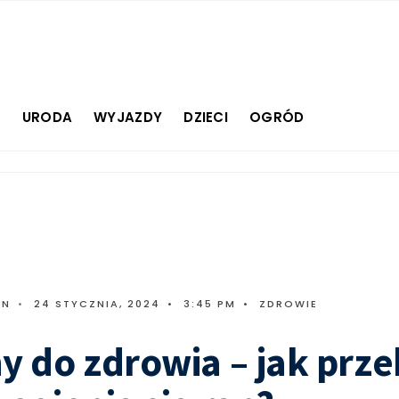
E
URODA
WYJAZDY
DZIECI
OGRÓD
IN
•
24 STYCZNIA, 2024
•
3:45 PM
•
ZDROWIE
y do zdrowia – jak prze