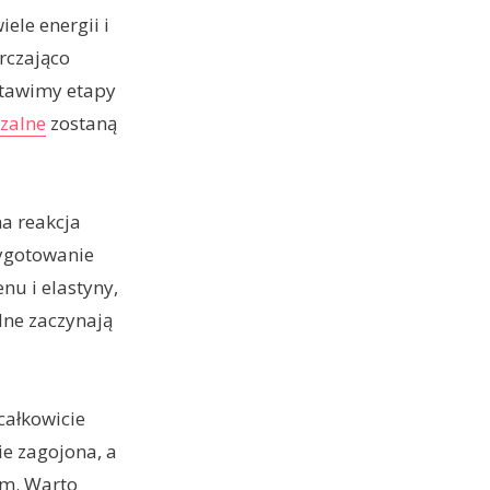
ele energii i
arczająco
stawimy etapy
zalne
zostaną
na reakcja
zygotowanie
nu i elastyny,
lne zaczynają
całkowicie
e zagojona, a
zm. Warto