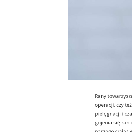
Rany towarzyszą
operacji, czy t
pielęgnacji i cz
gojenia się ran
naszego ciała? 