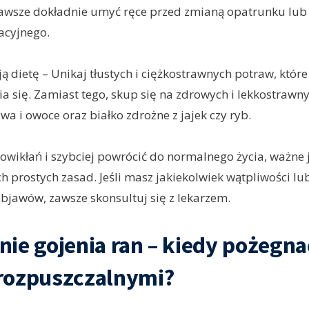
zawsze dokładnie umyć ręce przed zmianą opatrunku lub
acyjnego.
ją dietę – Unikaj tłustych i ciężkostrawnych potraw, któ
ia się. Zamiast tego, skup się na zdrowych i lekkostrawny
wa i owoce oraz białko zdrożne z jajek czy ryb.
owikłań i szybciej powrócić do normalnego życia, ważne j
ch prostych zasad. Jeśli masz jakiekolwiek wątpliwości l
bjawów, zawsze skonsultuj się z lekarzem.
ie gojenia ran – kiedy pożegnać
rozpuszczalnymi?