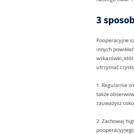
3 sposob
Pooperacyjne sz
innych powikłań
wskazówki, któr
utrzymać czyst
1. Regularnie z
także obserwowa
zauważysz cokol
2. Zachowaj hig
pooperacyjnego.