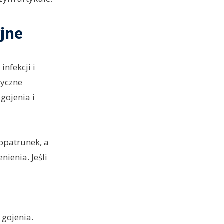
jne
nfekcji i
tyczne
gojenia i
 opatrunek, a
ienia. Jeśli
 gojenia.