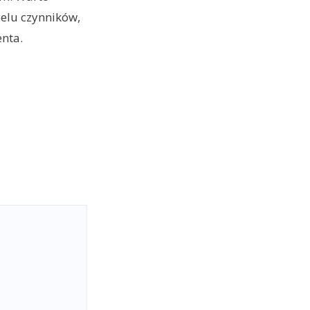
ielu czynników,
enta.