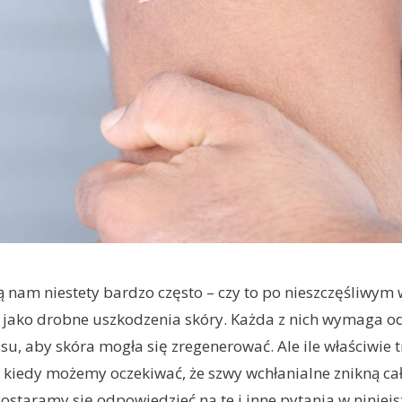
 nam niestety bardzo często – czy to po nieszczęśliwym
eż jako drobne uszkodzenia skóry. Każda z nich wymaga 
asu, aby skóra mogła się zregenerować. Ale ile właściwie 
 i kiedy możemy oczekiwać, że szwy wchłanialne znikną ca
Postaramy się odpowiedzieć na te i inne pytania w niniej