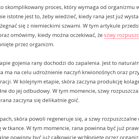
 to skomplikowany proces, który wymaga od organizmu wi
ie istotne jest to, żeby wiedzieć, kiedy rana jest już wyst
żegnać się z niemieckimi szwami. W tym artykule przed
 oraz omówimy, kiedy można oczekiwać, że
szwy rozpuszc
onięte przez organizm.
pie gojenia rany dochodzi do zapalenia. Jest to natural
ra ma na celu udrożnienie naczyń krwionośnych oraz pr
racji. W kolejnym etapie, skóra zaczyna produkcję kolage
ędne do jej odbudowy. W tym momencie, szwy rozpuszcza
 rana zaczyna się delikatnie goić.
pach, skóra powoli regeneruje się, a szwy rozpuszczalne 
ę w tkance. W tym momencie, rana powinna być już prawi
lne powinny być już całkowicie wchłonięte przez organi