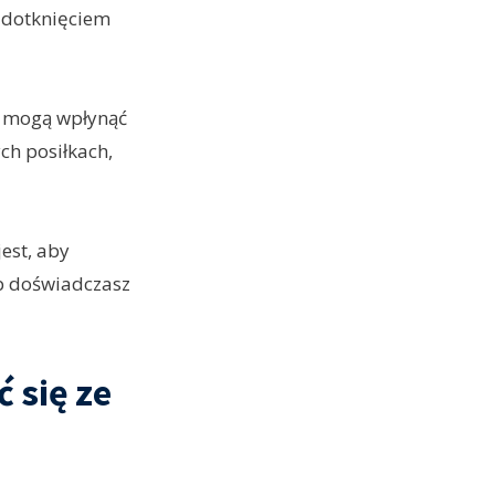
 dotknięciem
re mogą wpłynąć
ch posiłkach,
est, aby
ub doświadczasz
 się ze