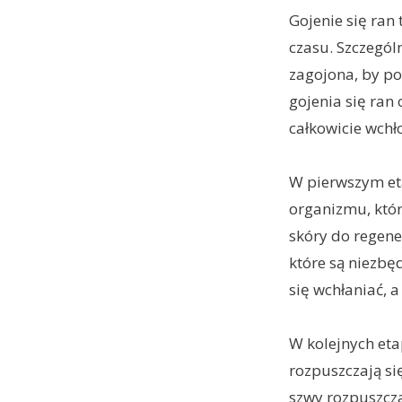
Gojenie się ran
czasu. Szczególn
zagojona, by po
gojenia się ran
całkowicie wchł
W pierwszym eta
organizmu, któ
skóry do regene
które są niezb
się wchłaniać, a
W kolejnych eta
rozpuszczają si
szwy rozpuszcza