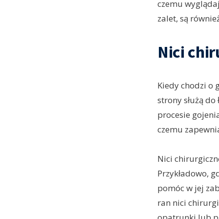
czemu wyglądają
zalet, są równi
Nici chi
Kiedy chodzi o g
strony służą do
procesie gojenia
czemu zapewniaj
Nici chirurgicz
Przykładowo, gd
pomóc w jej zab
ran nici chirur
opatrunki lub p