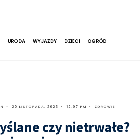
E
URODA
WYJAZDY
DZIECI
OGRÓD
IN
•
20 LISTOPADA, 2023
•
12:07 PM
•
ZDROWIE
ślane czy nietrwałe?