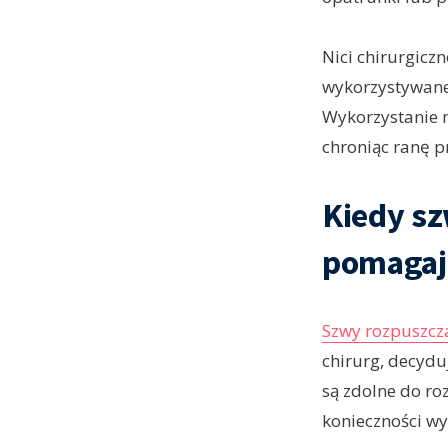
Nici chirurgicz
wykorzystywane 
Wykorzystanie n
chroniąc ranę p
Kiedy sz
pomagaj
Szwy rozpuszcz
chirurg, decydu
są zdolne do ro
konieczności w