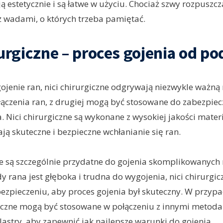
 estetycznie i są łatwe w użyciu. Chociaż szwy rozpuszcz
eż wadami, o których trzeba pamiętać.
rurgiczne – proces gojenia od p
ojenie ran, nici chirurgiczne odgrywają niezwykle ważną r
 łączenia ran, z drugiej mogą być stosowane do zabezpiec
. Nici chirurgiczne są wykonane z wysokiej jakości mater
ą skuteczne i bezpieczne wchłanianie się ran.
ne są szczególnie przydatne do gojenia skomplikowanych 
y rana jest głęboka i trudna do wygojenia, nici chirurgi
ezpieczeniu, aby proces gojenia był skuteczny. W przyp
giczne mogą być stosowane w połączeniu z innymi metoda
lastry, aby zapewnić jak najlepsze warunki do gojenia.