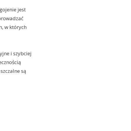
ojenie jest
zeprowadzać
, w których
jne i szybciej
ecznością
szczalne są