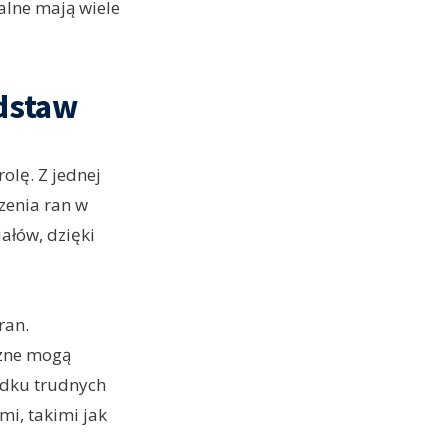
alne mają wiele
odstaw
olę. Z jednej
zenia ran w
iałów, dzięki
ran.
czne mogą
adku trudnych
mi, takimi jak