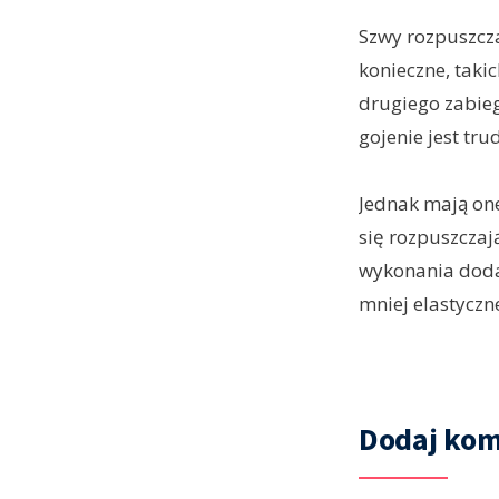
Szwy rozpuszcza
konieczne, takic
drugiego zabieg
gojenie jest tr
Jednak mają one
się rozpuszczaj
wykonania doda
mniej elastyczn
Dodaj kom