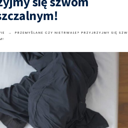
zyjmy się szwom
szczalnym!
IE
PRZEMYŚLANE CZY NIETRWAŁE? PRZYJRZYJMY SIĘ SZ
M!