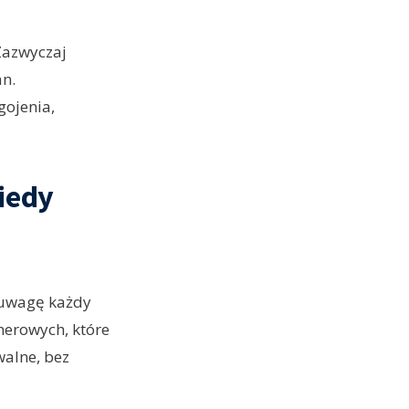
Zazwyczaj
an.
gojenia,
iedy
 uwagę każdy
merowych, które
walne, bez