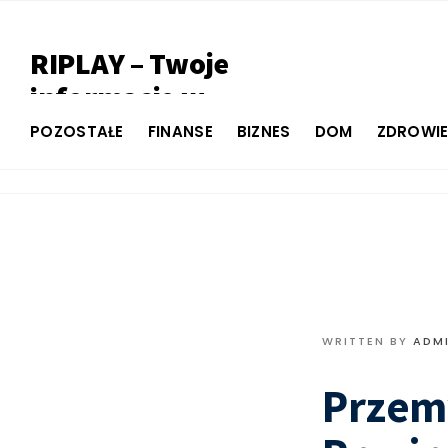
RIPLAY – Twoje
informacje w
jednym miejscu
POZOSTAŁE
FINANSE
BIZNES
DOM
ZDROWI
WRITTEN BY
ADM
Przemy